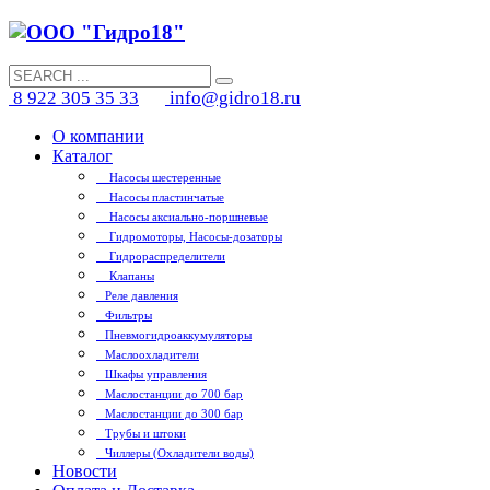
8 922 305 35 33
info@gidro18.ru
О компании
Каталог
Насосы шестеренные
Насосы пластинчатые
Насосы аксиально-поршневые
Гидромоторы, Насосы-дозаторы
Гидрораспределители
Клапаны
Реле давления
Фильтры
Пневмогидроаккумуляторы
Маслоохладители
Шкафы управления
Маслостанции до 700 бар
Маслостанции до 300 бар
Трубы и штоки
Чиллеры (Охладители воды)
Новости