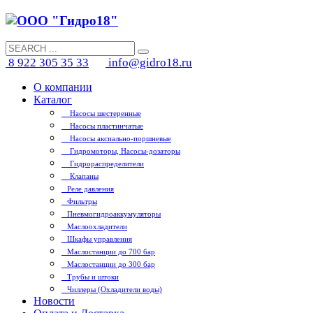
8 922 305 35 33
info@gidro18.ru
О компании
Каталог
Насосы шестеренные
Насосы пластинчатые
Насосы аксиально-поршневые
Гидромоторы, Насосы-дозаторы
Гидрораспределители
Клапаны
Реле давления
Фильтры
Пневмогидроаккумуляторы
Маслоохладители
Шкафы управления
Маслостанции до 700 бар
Маслостанции до 300 бар
Трубы и штоки
Чиллеры (Охладители воды)
Новости