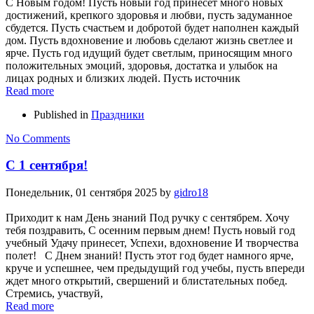
С Новым годом! Пусть новый год принесёт много новых
достижений, крепкого здоровья и любви, пусть задуманное
сбудется. Пусть счастьем и добротой будет наполнен каждый
дом. Пусть вдохновение и любовь сделают жизнь светлее и
ярче. Пусть год идущий будет светлым, приносящим много
положительных эмоций, здоровья, достатка и улыбок на
лицах родных и близких людей. Пусть источник
Read more
Published in
Праздники
No Comments
С 1 сентября!
Понедельник, 01 сентября 2025
by
gidro18
Приходит к нам День знаний Под ручку с сентябрем. Хочу
тебя поздравить, С осенним первым днем! Пусть новый год
учебный Удачу принесет, Успехи, вдохновение И творчества
полет! С Днем знаний! Пусть этот год будет намного ярче,
круче и успешнее, чем предыдущий год учебы, пусть впереди
ждет много открытий, свершений и блистательных побед.
Стремись, участвуй,
Read more