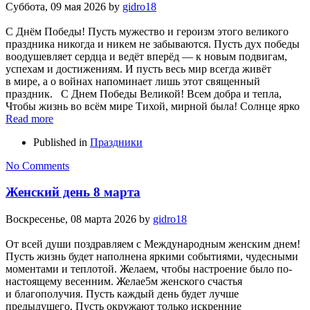
Суббота, 09 мая 2026
by
gidro18
С Днём Победы! Пусть мужество и героизм этого великого
праздника никогда и никем не забываются. Пусть дух победы
воодушевляет сердца и ведёт вперёд — к новым подвигам,
успехам и достижениям. И пусть весь мир всегда живёт
в мире, а о войнах напоминает лишь этот священный
праздник. С Днем Победы Великой! Всем добра и тепла,
Чтобы жизнь во всём мире Тихой, мирной была! Солнце ярко
Read more
Published in
Праздники
No Comments
Женский день 8 марта
Воскресенье, 08 марта 2026
by
gidro18
От всей души поздравляем с Международным женским днем!
Пусть жизнь будет наполнена яркими событиями, чудесными
моментами и теплотой. Желаем, чтобы настроение было по-
настоящему весенним. Желае5м женского счастья
и благополучия. Пусть каждый день будет лучше
предыдущего. Пусть окружают только искренние