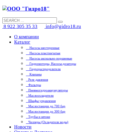
8 922 305 35 33
info@gidro18.ru
О компании
Каталог
Насосы шестеренные
Насосы пластинчатые
Насосы аксиально-поршневые
Гидромоторы, Насосы-дозаторы
Гидрораспределители
Клапаны
Реле давления
Фильтры
Пневмогидроаккумуляторы
Маслоохладители
Шкафы управления
Маслостанции до 700 бар
Маслостанции до 300 бар
Трубы и штоки
Чиллеры (Охладители воды)
Новости