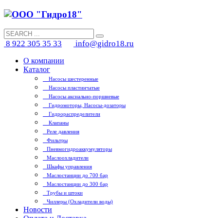
8 922 305 35 33
info@gidro18.ru
О компании
Каталог
Насосы шестеренные
Насосы пластинчатые
Насосы аксиально-поршневые
Гидромоторы, Насосы-дозаторы
Гидрораспределители
Клапаны
Реле давления
Фильтры
Пневмогидроаккумуляторы
Маслоохладители
Шкафы управления
Маслостанции до 700 бар
Маслостанции до 300 бар
Трубы и штоки
Чиллеры (Охладители воды)
Новости