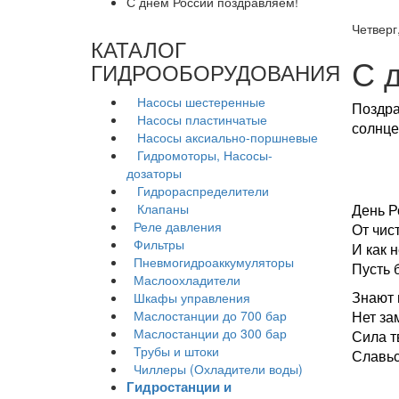
С днем России поздравляем!
Четверг
КАТАЛОГ
С 
ГИДРООБОРУДОВАНИЯ
Насосы шестеренные
Поздра
Насосы пластинчатые
солнце
Насосы аксиально-поршневые
Гидромоторы, Насосы-
дозаторы
Гидрораспределители
Клапаны
День Р
Реле давления
От чис
Фильтры
И как 
Пневмогидроаккумуляторы
Пусть 
Маслоохладители
Знают 
Шкафы управления
Маслостанции до 700 бар
Нет за
Маслостанции до 300 бар
Сила т
Трубы и штоки
Славьс
Чиллеры (Охладители воды)
Гидростанции и