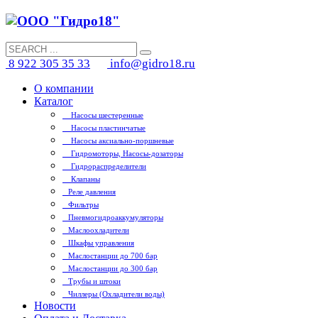
8 922 305 35 33
info@gidro18.ru
О компании
Каталог
Насосы шестеренные
Насосы пластинчатые
Насосы аксиально-поршневые
Гидромоторы, Насосы-дозаторы
Гидрораспределители
Клапаны
Реле давления
Фильтры
Пневмогидроаккумуляторы
Маслоохладители
Шкафы управления
Маслостанции до 700 бар
Маслостанции до 300 бар
Трубы и штоки
Чиллеры (Охладители воды)
Новости